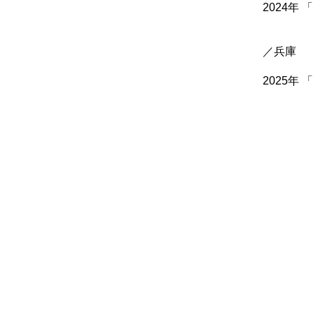
2024年 
「端月
「神戸ア
／兵庫
「３０の顔
2025年 