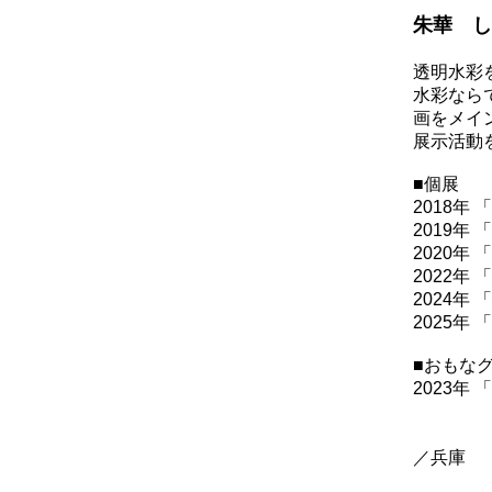
朱華 し
透明水彩
水彩なら
画をメイ
展示活動
■個展
2018
2019年
2020年 「
2022年 
2024年 
2025年
■おもな
2023年 
「端月
「神戸ア
／兵庫
「女の子 O