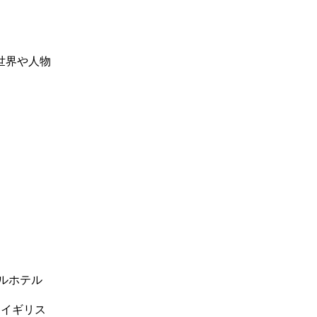
世界や人物
ルホテル
y／イギリス