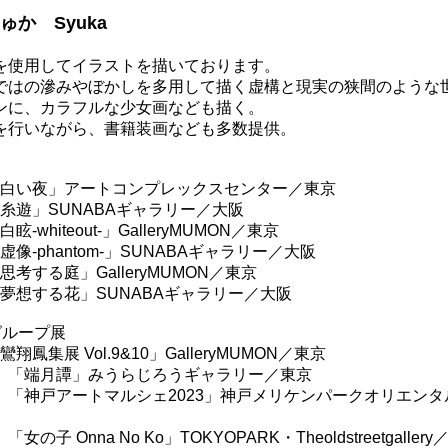
ゅか Syuka
を使用してイラストを描いております。
ではの滲みやぼかしを多用して描く虚構と現実の狭間のような
ンに、カラフルな少女画なども描く。
を行いながら、書籍装画なども多数提供。
年 「白い夜」アートコンプレックスセンター／東京
 「糸遊」SUNABAギャラリー／大阪
白眩-whiteout-」GalleryMUMON／東京
「虚像-phantom-」SUNABAギャラリー／大阪
「思考する庭」GalleryMUMON／東京
 「夢想する花」SUNABAギャラリー／大阪
グループ展
「鸞翔鳳集展 Vol.9&10」GalleryMUMON／東京
譚」みうらじろうギャラリー／東京
ートマルシェ2023」神戸メリケンパークオリエンタ
nna No Ko」TOKYOPARK・Theoldstreetgaller