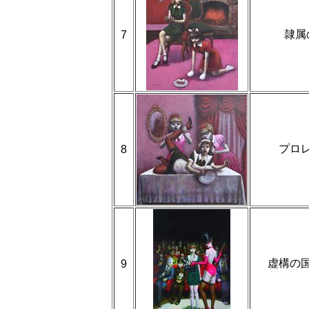
隷属
7
プロ
8
虚構の
9