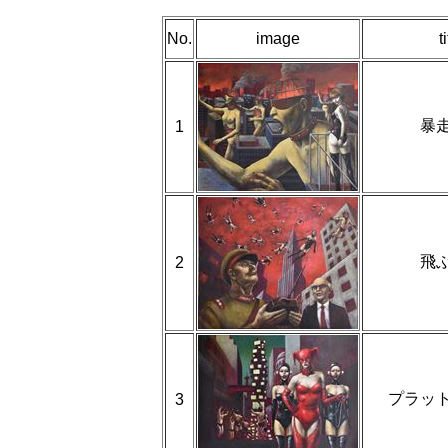
No.
image
t
暴
1
飛
2
プラッ
3