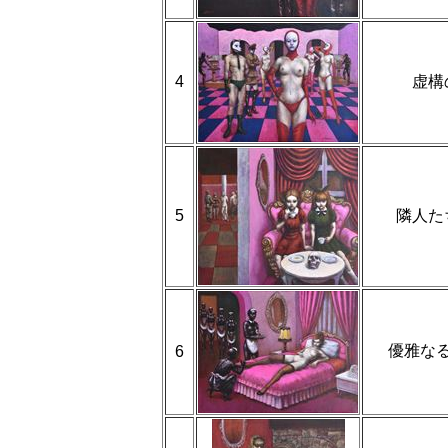
4
虚構
5
隣人た
優雅な
6