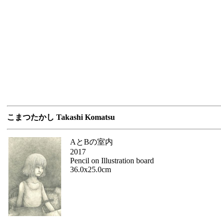
こまつたかし Takashi Komatsu
AとBの室内
2017
Pencil on Illustration board
36.0x25.0cm