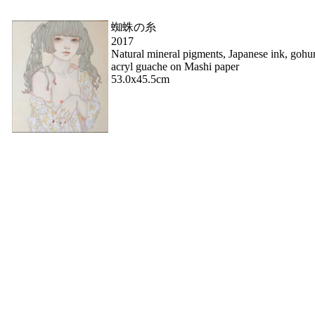
蜘蛛の糸
2017
Natural mineral pigments, Japanese ink, gohu
acryl guache on Mashi paper
53.0x45.5cm