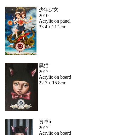
少年少女
2010
Acrylic on panel
33.4ｘ21.2cm
黒猫
2017
Acrylic on board
22.7ｘ15.8cm
食卓b
2017
Acrylic on board