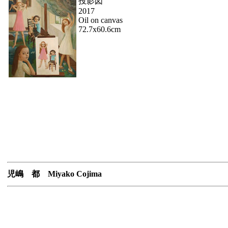
投影図
2017
Oil on canvas
72.7x60.6cm
児嶋 都 Miyako Cojima