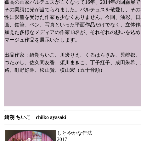
孤高の画家バルテュスが亡くなって16年、2014年の回顧展
その業績に光が当てられました。バルテュスを敬愛し、その
性に影響を受けた作家も少なくありません。今回、油彩、日
画、鉛筆。ペン、写真といった平面作品だけでなく、立体作
加えた多様なメディアの作家13名が、それぞれの想いを込め
マージュ作品を展示いたします。
出品作家：綺朔ちいこ、川邊りえ、くるはらきみ、児嶋都、
つたかし、佐久間友香、須川まきこ、丁子紅子、成田朱希、
路、町野好昭、松山賢、横山宏（五十音順）
綺朔 ちいこ
chiiko ayasaki
しとやかな作法
2017