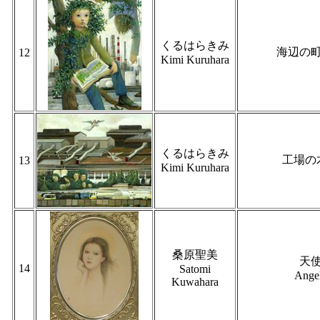
くるはらきみ
海辺の
12
Kimi Kuruhara
くるはらきみ
工場の
13
Kimi Kuruhara
桑原聖美
天
14
Satomi
Ange
Kuwahara