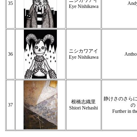
ニシカワアイ
35
And
Eye Nishikawa
ニシカワアイ
36
Antho
Eye Nishikawa
静けさのさら
根橋志織里
37
の
Shiori Nehashi
Further in th