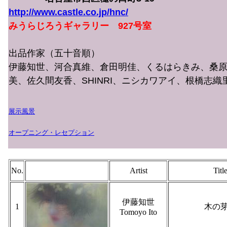
http://www.castle.co.jp/hnc/
みうらじろうギャラリー 927号室
出品作家（五十音順）
伊藤知世、河合真維、倉田明佳、くるはらきみ、桑
美、佐久間友香、SHINRI、ニシカワアイ、根橋志織
展示風景
オープニング・レセプション
No.
Artist
Titl
伊藤知世
1
木の
Tomoyo Ito