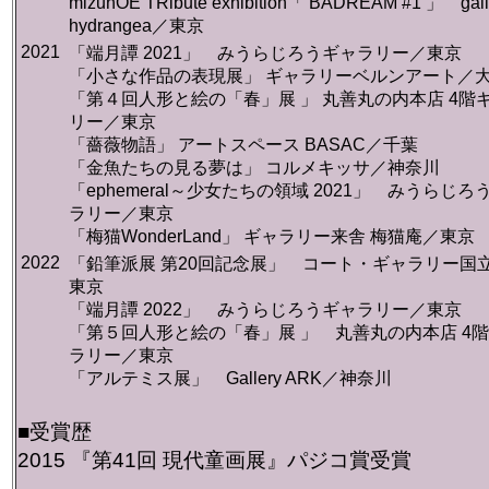
mizunOE TRibute exhibition「 BADREAM #1 」 gall
hydrangea／東京
2021
「端月譚 2021」 みうらじろうギャラリー／東京
「
小さな作品の表現展」 ギャラリーベルンアート／
「第４回人形と絵の「春」展 」 丸善丸の内本店 4階
リー／東京
「薔薇物語」 アートスペース BASAC／千葉
「金魚たちの見る夢は」 コルメキッサ／神奈川
「ephemeral～少女たちの領域 2021」 みうらじろ
ラリー／東京
「梅猫WonderLand」 ギャラリー来舎 梅猫庵／東京
2022
「鉛筆派展 第20回記念展」 コート・ギャラリー国
東京
「端月譚 2022」 みうらじろうギャラリー／東京
「第５回人形と絵の「春」展 」 丸善丸の内本店 4
ラリー／東京
「アルテミス展」 Gallery ARK／神奈川
■受賞歴
2015 『第41回 現代童画展』パジコ賞受賞