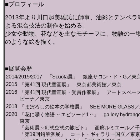
■プロフィール
2013
年より川口起美雄氏に師事、油彩とテンペラ
よる混合技法の制作を始める。
少女や動物、花などを主なモチーフに、物語の一
のような絵を描く。
■展覧会歴
2014/2015/2017 「Scuola展」 銀座サロン・ド・G／東
2015
「第41回 現代童画展」 東京都美術館／東京
2016
「第41回 現代童画展・受賞作家展」 アートスペース
ビーナ／東京
2018
「まぼろしの絵本の学校展」 SEE MORE GLASS
2020
「花に囁く物語 ～エピソード1～」 gallery hydrang
東京
「芸術展～幻想空想の旅ビト」 画廊ルミエール／千
「第19回鉛筆派展」 コート・ギャラリー国立／東