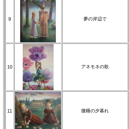
夢の岸辺で
9
アネモネの歌
10
微睡の夕暮れ
11